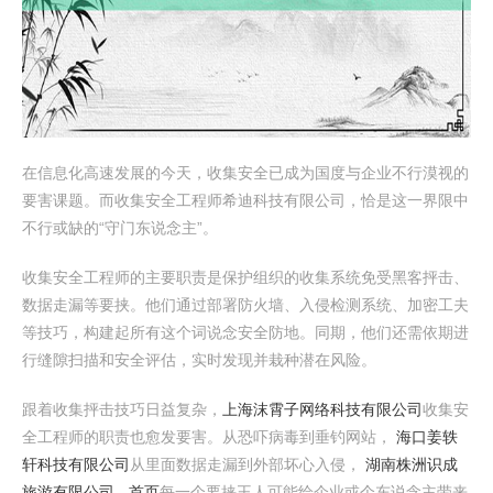
在信息化高速发展的今天，收集安全已成为国度与企业不行漠视的
要害课题。而收集安全工程师希迪科技有限公司，恰是这一界限中
不行或缺的“守门东说念主”。
收集安全工程师的主要职责是保护组织的收集系统免受黑客抨击、
数据走漏等要挟。他们通过部署防火墙、入侵检测系统、加密工夫
等技巧，构建起所有这个词说念安全防地。同期，他们还需依期进
行缝隙扫描和安全评估，实时发现并栽种潜在风险。
跟着收集抨击技巧日益复杂，
上海沫霄子网络科技有限公司
收集安
全工程师的职责也愈发要害。从恐吓病毒到垂钓网站，
海口姜轶
轩科技有限公司
从里面数据走漏到外部坏心入侵，
湖南株洲识成
旅游有限公司 - 首页
每一个要挟王人可能给企业或个东说念主带来